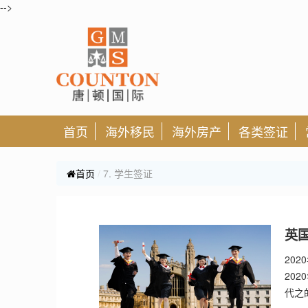
-->
首页
海外移民
海外房产
各类签证
首页
7. 学生签证
英国
20
20
代之的