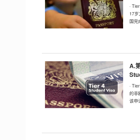
· 
17
国完
A.
Stu
· 
的非
该申请