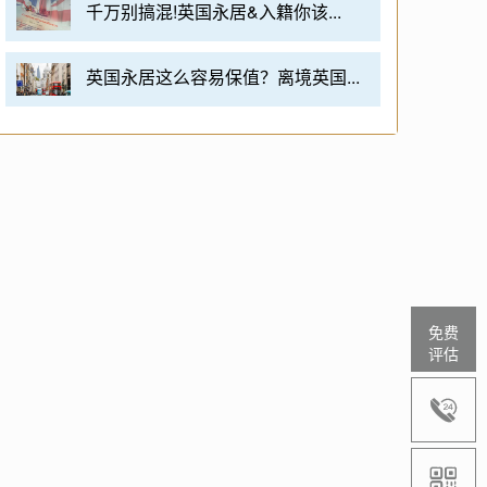
千万别搞混!英国永居&入籍你该...
英国永居这么容易保值？离境英国...
免费
评估

