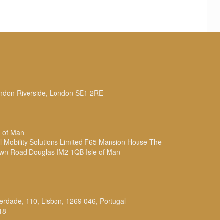
n Riverside, London SE1 2RE
6
 of Man
obility Solutions Limited F65 Mansion House The
own Road Douglas IM2 1QB Isle of Man
6
dade, 110, Lisbon, 1269-046, Portugal
18