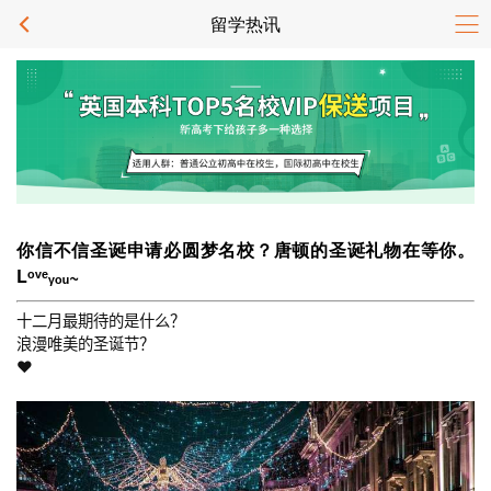
留学热讯
你信不信圣诞申请必圆梦名校？唐顿的圣诞礼物在等你。
Lᵒᵛᵉᵧₒᵤ~
十二月最期待的是什么？
浪漫唯美的圣诞节？
❤