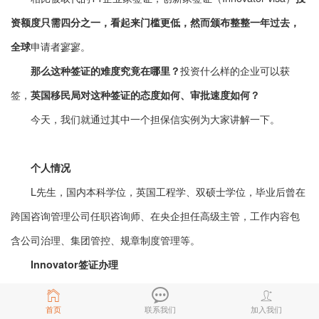
资额度只需四分之一，看起来门槛更低，然而颁布整整一年过去，
申请者寥寥。
全球
投资什么样的企业可以获
那么这种签证的难度究竟在哪里？
签，
英国移民局对这种签证的态度如何、审批速度如何？
今天，我们就通过其中一个担保信实例为大家讲解一下。
个人情况
L先生，国内本科学位，英国工程学、双硕士学位，毕业后曾在
跨国咨询管理公司任职咨询师、在央企担任高级主管，工作内容包
含公司治理、集团管控、规章制度管理等。
Innovator签证办理
根据L先生的基本情况，与英国内政部批准的担保机构进行沟
首页
联系我们
加入我们
通，
等待担保机构为L先生分配项目公司后，促成二者的商务协商，