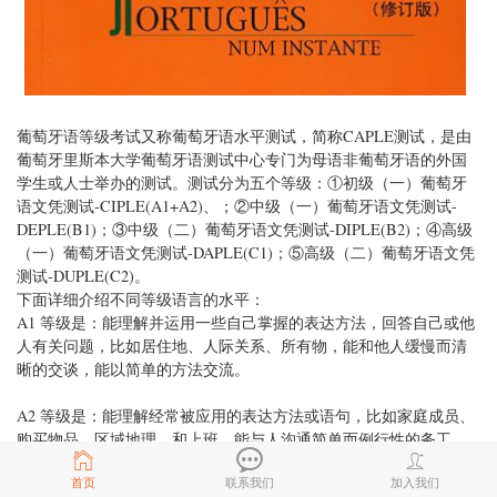
葡萄牙语等级考试又称葡萄牙语水平测试，简称CAPLE测试，是由
葡萄牙里斯本大学葡萄牙语测试中心专门为母语非葡萄牙语的外国
学生或人士举办的测试。测试分为五个等级：①初级（一）葡萄牙
语文凭测试-CIPLE(A1+A2)、；②中级（一）葡萄牙语文凭测试-
DEPLE(B1)；③中级（二）葡萄牙语文凭测试-DIPLE(B2)；④高级
（一）葡萄牙语文凭测试-DAPLE(C1)；⑤高级（二）葡萄牙语文凭
测试-DUPLE(C2)。
下面详细介绍不同等级语言的水平：
A1 等级是：能理解并运用一些自己掌握的表达方法，回答自己或他
人有关问题，比如居住地、人际关系、所有物，能和他人缓慢而清
晰的交谈，能以简单的方法交流。
A2 等级是：能理解经常被应用的表达方法或语句，比如家庭成员、
购买物品、区域地理、和上班，能与人沟通简单而例行性的务工，
这类工作通常只需求简单而直接的日常信息，另外，能够用粗浅的
首页
联系我们
加入我们
词语解释自身背景、以及周边事物。