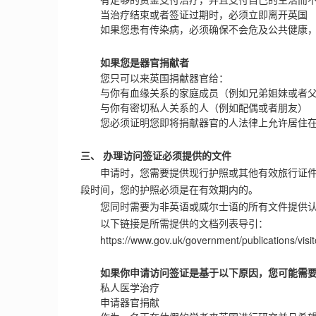
当治疗结束或者签证过期时，必须立即离开英国
如果您患有传染病，必须确保不会危及公共健康，
如果您是器官捐献者
您只可以来英国捐献器官给：
与你有血缘关系的家庭成员（例如兄弟姐妹或者父
与你有密切私人关系的人（例如配偶或者朋友）
您必须证明您即将捐献器官的人法律上允许居住在
三、 办理访问签证必须提供的文件
申请时，您需要提供现行护照或其他有效旅行证件
段时间，您的护照必须是在有效期内的。
您同时需要为非英语或威尔士语的所有文件提供认
以下链接是所需提供的文档列表导引：
https://www.gov.uk/government/publications/visi
如果你申请访问签证是基于以下原因，您可能需
私人医学治疗
申请器官捐献