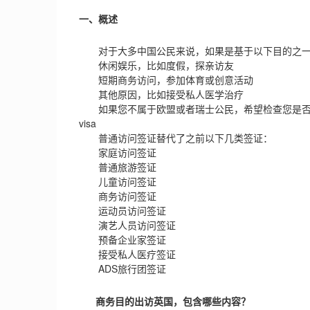
一、概述
对于大多中国公民来说，如果是基于以下目的之一
休闲娱乐，比如度假，探亲访友
短期商务访问，参加体育或创意活动
其他原因，比如接受私人医学治疗
如果您不属于欧盟或者瑞士公民，希望检查您是否需要办理上述访
visa
普通访问签证替代了之前以下几类签证：
家庭访问签证
普通旅游签证
儿童访问签证
商务访问签证
运动员访问签证
演艺人员访问签证
预备企业家签证
接受私人医疗签证
ADS旅行团签证
商务目的出访英国，包含哪些内容？