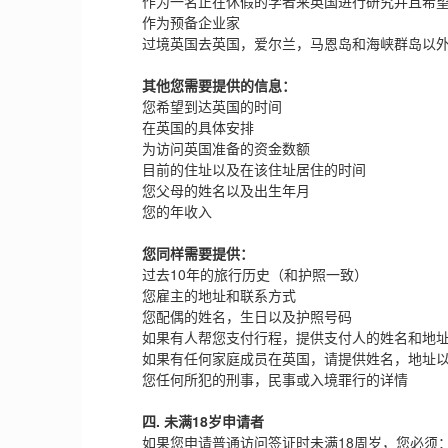
作为一名正在休假的学者来英国进行研究并且希望停
作为预备企业家
过境英国去英国，爱尔兰，马恩岛和海峡群岛以外
其他您需要提供的信息：
您希望到达英国的时间
在英国的具体安排
为访问英国准备的资金数额
目前的住址以及在该住址居住的时间
您父母的姓名以及出生年月
您的年收入
您同样需要提供：
过去10年的旅行历史（和护照一致）
您雇主的地址和联系方式
您配偶的姓名，生日以及护照号码
如果有人帮您支付行程，提供支付人的姓名和地
如果有任何家庭成员在英国，请提供姓名，地址以
您任何所犯的刑事，民事或入境罪行的详情
四. 未满18岁申请者
如果您申请普通访问签证时未满18周岁，您必须