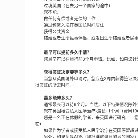
过境英国（在去另一个国家的途中）
您不能：
做任何有偿或者无偿的工作
通过频繁入境在英国长时间居住
获得公共资金
结婚或者注册民事伴侣、或发出注册结婚或者民事
最早可以提前多久申请？
您最早可以在旅行前3个月申请。比如，如果您计划在
获得签证决定要等多久？
当您从英国境外申请时，您应在3周内获得签证决定
得签证的所需时间。
最多能待多久？
通常最长可以待6个月。当然，以下特殊情况除外
您在英国接受私人医学治疗-最长11个月（费用19
您是一名正在休假的学者，来英国进行研究——您和
镑）
如果作为学者或接受私人医学治疗在英国停留超过6个
另外，如果您是ADS（被批准旅游目的地的国家）