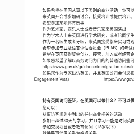
如果希望在英国从事以下类别的商业活动，你可以
来英国开会或参加研讨会，接受培训或提供培训
希望参加某项体育赛事
作为艺术家，娱乐人士或者音乐家来英国演出
作为学术人士来英国进行学术研究，或者陪同学生
作为一名医生或者牙医，来英国接受临床实习或观
希望参加专业及语言评估委员会（PLAB）的考试或
希望在英国获得资金创业，接管，加入或者经营
如果您希望了解以商务访问为目的的普通访问签可
https://www.gov.uk/guidance/immigration-rules/immi
如果您作为专家出访英国，并且英国公司会付您报酬，那么您
Engagement Visa)
https://www.gov
持有英国访问签证，在英国可以做什么？不可以
您可以：
从事访客规则中列出的任何商业相关的活动
参加不超过30天的学习，并且学习不能是访问英
参加交换项目或者教育访问（18岁以下）
转换民事伴侣关系为婚姻关系