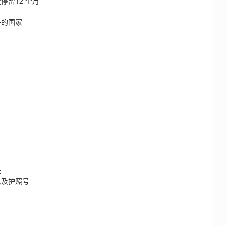
留12 个月
的国家
址
及护照号
：