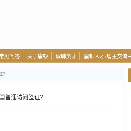
常见问答
关于唐顿
诚聘英才
唐顿人才/雇主交流
证？
国普通访问签证？