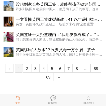
没想到家长办英国工签，就能帮孩子锁定英国顶尖公校名额，免学费！
许多到英国来定居的中国人，都是为了孩子的教育。这当然和英国的教育水平分不开。大流行后，许多国内国际学校面临严重的教师短缺问题。国内国际学校的学费高昂，平均一年花费在20万人民币左右，加上兴趣班等各种开...
一文看懂英国工签炸裂新政：41.7k年薪门槛三周后立即实施，这些岗位不能带家属来英！
突发：英国移民政策正经历一场前所未有的“全面重置”！2025年7月1日，英国内政部发布了长达138页的《移民规则变更声明》（HC 997），宣布自2025年7月22日起，对英国工作签证途径（Skill
英国签证十大拒签理由：“我朋友就办成了…”“移民局说…”“这种情况能通融吧”？
对于想来英的人来说，签证被拒的确让人很窝火。而这事相对隐私，听起来总给人一种不公平的感觉。事实上，申请英国签证被拒是常事，而英国内政部（Home Office）也没有厚此薄彼。毕竟，不管申请成功还是拒
英国移民"大放水"？只要父母一方永居，孩子直接"送身份"！来英国免费享受顶尖教育！
对于很多目标拿到英国永居的人说，最终目标都是全家一起在英国团聚生活，让孩子获得更好的教育，大人也可顺利在英工作、创业。但近日，随着英国移民白皮书的发布，英国本土移民政策逐渐收紧，让不少家庭为规划来英身
«
1
2
3
4
5
6
7
8
...
68
69
»
首页
联系我们
加入我们