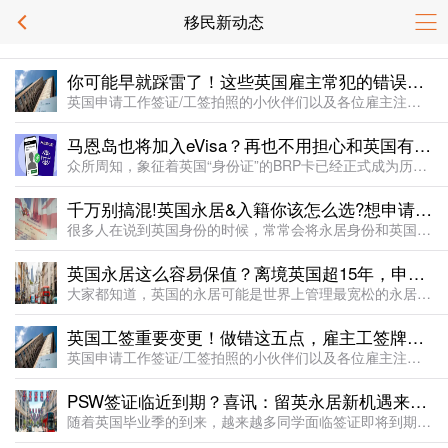
移民新动态
你可能早就踩雷了！这些英国雇主常犯的错误，足以让工签牌照直接被吊销！
英国申请工作签证/工签拍照的小伙伴们以及各位雇主注意了！前段时间我们刚刚和大家分享，英国工作签证境内、境外申请 流程面临新变化，移民局将增加面试环节，意味着工签政策进一步收紧；而就在最近，英国移民局又...
马恩岛也将加入eVisa？再也不用担心和英国有不同了！
众所周知，象征着英国“身份证”的BRP卡已经正式成为历史了： 英国学生签/工签等本月重大变革！贴签页/BRP卡取消，英签进入eVisa时代！内政部表示，这一变化是英国签证全面电子化的重要一步。这意味着...
千万别搞混!英国永居&入籍你该怎么选?想申请入英籍,离境天数超时怎么办?
很多人在说到英国身份的时候，常常会将永居身份和英国国籍混淆，认为二者是同一回事。尽管两者之间有很多相似之处，但依然有很多重要的差异不容忽视。那么你该如何选择呢？今天唐顿就来为大家简单科普解读一下。一、...
英国永居这么容易保值？离境英国超15年，申请回迁许可1周获签！
大家都知道，英国的永居可能是世界上管理最宽松的永居之一了，只要离开英国不超过两年，永居身份就可以一直保留。如果一旦超出，永居身份就会失效。但只要有合理的返回英国长期生活的理由和材料，就可以通过申请re...
英国工签重要变更！做错这五点，雇主工签牌照直接被吊销，工签持有者也一起遭殃！！！
英国申请工作签证/工签拍照的小伙伴们以及各位雇主注意了！前段时间我们刚刚和大家分享，英国工作签证境内、境外申请 流程面临新变化，移民局或将增加面试环节，意味着工签政策进一步收紧；而就在最近，英国移民局...
PSW签证临近到期？喜讯：留英永居新机遇来了！再也不用愁雇主不给工签！
随着英国毕业季的到来，越来越多同学面临签证即将到期的问题，众不少同学都在计划自己未来的发展，希望留英的朋友不在少数。但在英国，寻找一份既能拿工签又能获得永居的工作变得越来越难！移民局也已经明确表示，将...