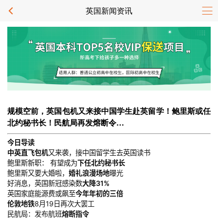
英国新闻资讯
规模空前，英国包机又来接中国学生赴英留学！鲍里斯或任
北约秘书长！民航局再发熔断令…
今日导读
中英直飞包机
又来袭，接中国留学生去英国读书
鲍里斯新职： 有望成为
下任北约秘书长
鲍里斯又要大婚啦，
婚礼浪漫场地
曝光
好消息，英国新冠感染数
大降31%
英国家庭能源费或飙至
今年年初的三倍
伦敦地铁
8月19日再次大罢工
民航局：发布航班
熔断指令